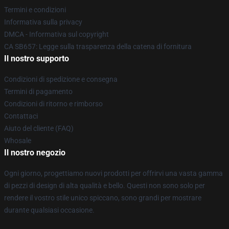
Termini e condizioni
Informativa sulla privacy
DMCA - Informativa sul copyright
CA SB657: Legge sulla trasparenza della catena di fornitura
Il nostro supporto
Condizioni di spedizione e consegna
Termini di pagamento
Condizioni di ritorno e rimborso
Contattaci
Aiuto del cliente (FAQ)
Whosale
Il nostro negozio
Ogni giorno, progettiamo nuovi prodotti per offrirvi una vasta gamma
di pezzi di design di alta qualità e bello. Questi non sono solo per
rendere il vostro stile unico spiccano, sono grandi per mostrare
durante qualsiasi occasione.