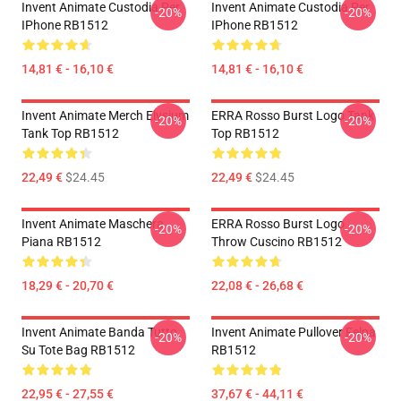
Invent Animate Custodia Per
Invent Animate Custodia Per
-20%
-20%
IPhone RB1512
IPhone RB1512
14,81 € - 16,10 €
14,81 € - 16,10 €
Invent Animate Merch Elysium
ERRA Rosso Burst Logo Tank
-20%
-20%
Tank Top RB1512
Top RB1512
22,49 €
$24.45
22,49 €
$24.45
Invent Animate Maschera
ERRA Rosso Burst Logo
-20%
-20%
Piana RB1512
Throw Cuscino RB1512
18,29 € - 20,70 €
22,08 € - 26,68 €
Invent Animate Banda Tutto
Invent Animate Pullover Felpa
-20%
-20%
Su Tote Bag RB1512
RB1512
22,95 € - 27,55 €
37,67 € - 44,11 €