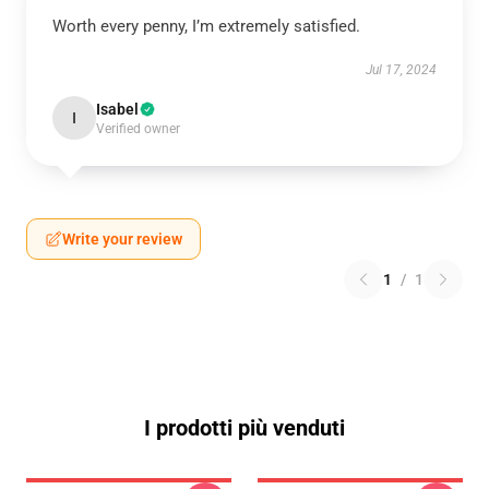
Worth every penny, I’m extremely satisfied.
Jul 17, 2024
Isabel
I
Verified owner
Write your review
1
/
1
I prodotti più venduti