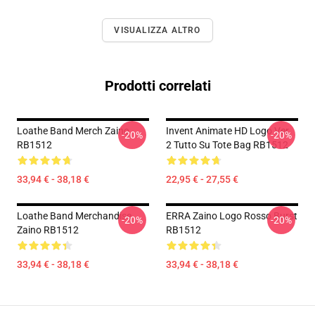
VISUALIZZA ALTRO
Prodotti correlati
Loathe Band Merch Zaino
Invent Animate HD Logo Ver.
-20%
-20%
RB1512
2 Tutto Su Tote Bag RB1512
33,94 € - 38,18 €
22,95 € - 27,55 €
Loathe Band Merchandise
ERRA Zaino Logo Rosso Burst
-20%
-20%
Zaino RB1512
RB1512
33,94 € - 38,18 €
33,94 € - 38,18 €
Footer