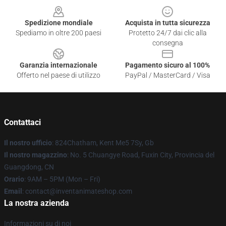
Spedizione mondiale
Acquista in tutta sicurezza
Spediamo in oltre 200 paesi
Protetto 24/7 dai clic alla
consegna
Garanzia internazionale
Pagamento sicuro al 100%
Offerto nel paese di utilizzo
PayPal / MasterCard / Visa
Contattaci
Il nostro ufficio
: 824Chatham, Kent Me5 7Sy, Gb
Il nostro magazzino
: No. 5 Chuangye Road, Fuxin City, Provincia del
Guangdong, CN
Orario
: 9AM – 5PM (Mon – Fri)
Email
: contact@inventanimateshop.com
La nostra azienda
Informazioni su di noi