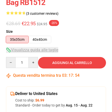
Bag RB1512
(3 customer reviews)
€28.69
€22.95
-20%
$24.95
Size
35x35cm
40x40cm
Visualizza guida alle taglie
Quantity
AGGIUNGI AL CARRELLO
Questa vendita termina tra
03
:
17
:
54
Deliver to United States
Cost to ship:
$6.99
Standard - Order today to get by
Aug. 15 - Aug. 22