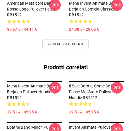
American Metalcore Band
Menu Invent Animate Band
-20%
-20%
Rosso Logo Pullover Felpa
Berjalan Camicia Classica T
RB1512
RB1512
37,67 € - 44,11 €
24,38 € - 28,06 €
VISUALIZZA ALTRO
Prodotti correlati
Menu Invent Animate Band
Il Sole Dorme, Come Se Non
-20%
-20%
Berjalan Pullover Hoodie
Fosse Mai Stato Pullover
RB1512
Hoodie RB1512
39,51 € - 45,95 €
39,51 € - 45,95 €
Loathe Band Merch Pullover
Invent Animate Pullover
-20%
-20%