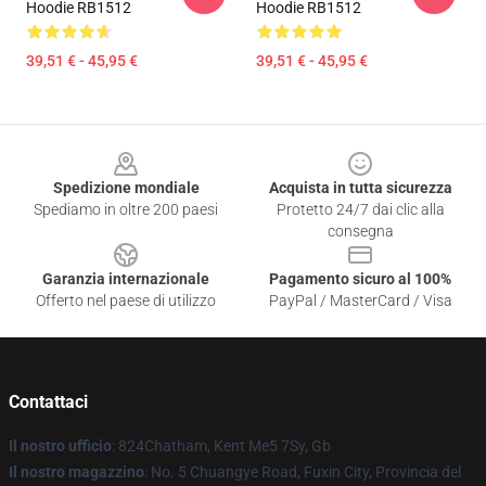
Hoodie RB1512
Hoodie RB1512
39,51 € - 45,95 €
39,51 € - 45,95 €
Footer
Spedizione mondiale
Acquista in tutta sicurezza
Spediamo in oltre 200 paesi
Protetto 24/7 dai clic alla
consegna
Garanzia internazionale
Pagamento sicuro al 100%
Offerto nel paese di utilizzo
PayPal / MasterCard / Visa
Contattaci
Il nostro ufficio
: 824Chatham, Kent Me5 7Sy, Gb
Il nostro magazzino
: No. 5 Chuangye Road, Fuxin City, Provincia del