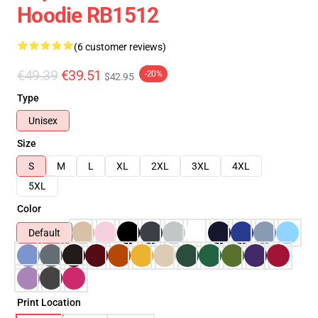
Hoodie RB1512
(6 customer reviews)
€49.39
€39.51
-20%
$42.95
Type
Unisex
Size
S
M
L
XL
2XL
3XL
4XL
5XL
Color
Default
Print Location