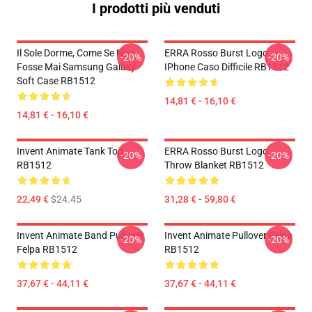
I prodotti più venduti
Il Sole Dorme, Come Se Non
ERRA Rosso Burst Logo
-20%
-20%
Fosse Mai Samsung Galaxy
IPhone Caso Difficile RB1512
Soft Case RB1512
14,81 € - 16,10 €
14,81 € - 16,10 €
Invent Animate Tank Top
ERRA Rosso Burst Logo
-20%
-20%
RB1512
Throw Blanket RB1512
22,49 €
$24.45
31,28 € - 59,80 €
Invent Animate Band Pullover
Invent Animate Pullover Felpa
-20%
-20%
Felpa RB1512
RB1512
37,67 € - 44,11 €
37,67 € - 44,11 €