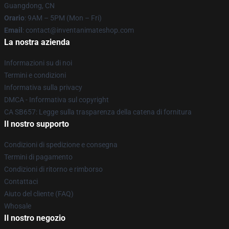
Guangdong, CN
Orario
: 9AM – 5PM (Mon – Fri)
Email
: contact@inventanimateshop.com
La nostra azienda
Informazioni su di noi
Termini e condizioni
Informativa sulla privacy
DMCA - Informativa sul copyright
CA SB657: Legge sulla trasparenza della catena di fornitura
Il nostro supporto
Condizioni di spedizione e consegna
Termini di pagamento
Condizioni di ritorno e rimborso
Contattaci
Aiuto del cliente (FAQ)
Whosale
Il nostro negozio