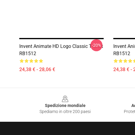
-20%
Invent Animate HD Logo Classic T Shirt
Invent An
RB1512
RB1512
24,38 € - 28,06 €
24,38 € - 
Footer
Spedizione mondiale
A
Spediamo in oltre 200 paesi
Protet