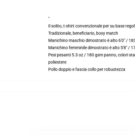
"
Il solito, t-shirt convenzionale per su base reg
Tradizionale, beneficiario, boxy match
Manichino maschio dimostrato è alto 6'0" / 18
Manichino femminile dimostrato è alto 5'8" / 1
Pesi pesanti 5.3 oz / 180 gsm panno, colori st
poliestere
Pollo doppio e fascia collo per robustezza