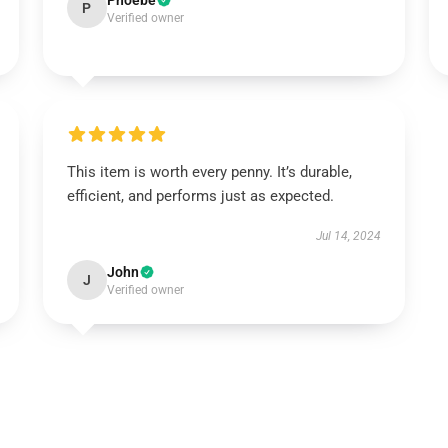
Phoebe
P
Verified owner
This item is worth every penny. It’s durable,
efficient, and performs just as expected.
Jul 14, 2024
John
J
Verified owner