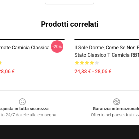
Prodotti correlati
-20%
imate Camicia Classica T
Il Sole Dorme, Come Se Non 
Stato Classico T Camicia RB
28,06 €
24,38 € - 28,06 €
cquista in tutta sicurezza
Garanzia internazional
to 24/7 dai clic alla consegna
Offerto nel paese di utiliz