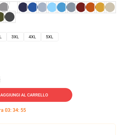
L
3XL
4XL
5XL
e
AGGIUNGI AL CARRELLO
tra
03
:
34
:
54