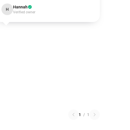
Hannah
H
Verified owner
1
/
1