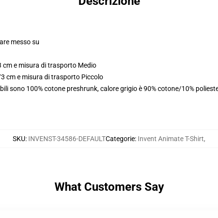
Descrizione
olare messo su
3 cm e misura di trasporto Medio
73 cm e misura di trasporto Piccolo
abili sono 100% cotone preshrunk, calore grigio è 90% cotone/10% poliest
SKU
:
INVENST-34586-DEFAULT
Categorie
:
Invent Animate T-Shirt
,
What Customers Say