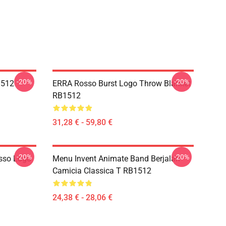
-20%
-20%
1512
ERRA Rosso Burst Logo Throw Blanket
RB1512
31,28 € - 59,80 €
-20%
-20%
sso Logo
Menu Invent Animate Band Berjalan
Camicia Classica T RB1512
24,38 € - 28,06 €