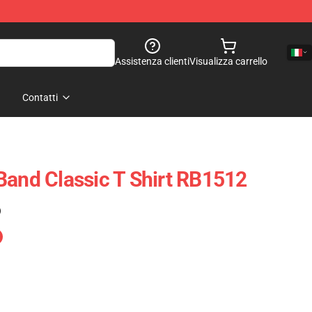
Assistenza clienti
Visualizza carrello
Contatti
Band Classic T Shirt RB1512
)