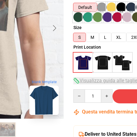
Default
Size
S
M
L
XL
2X
Print Location
Visualizza guida alle tagli
blank template
Quantity
Questa vendita termina 
Deliver to United States