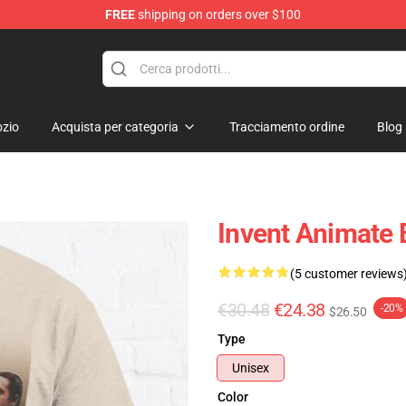
FREE
shipping on orders over $100
dise Store
zio
Acquista per categoria
Tracciamento ordine
Blog
Invent Animate 
(5 customer reviews
€30.48
€24.38
-20%
$26.50
Type
Unisex
Color