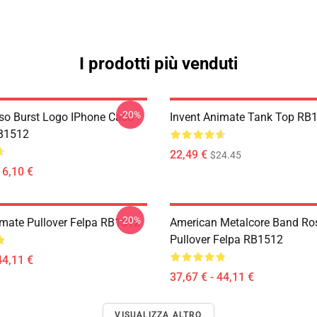
I prodotti più venduti
-20%
o Burst Logo IPhone Caso
Invent Animate Tank Top RB
RB1512
22,49 €
$24.45
16,10 €
-20%
imate Pullover Felpa RB1512
American Metalcore Band Ro
Pullover Felpa RB1512
44,11 €
37,67 € - 44,11 €
VISUALIZZA ALTRO