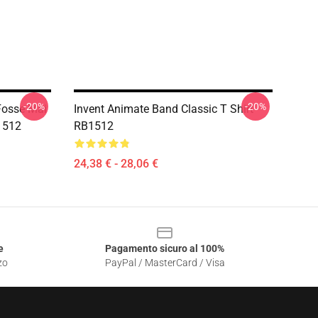
-20%
-20%
Fosse Mai
Invent Animate Band Classic T Shirt
1512
RB1512
24,38 € - 28,06 €
e
Pagamento sicuro al 100%
zo
PayPal / MasterCard / Visa