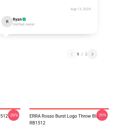
Aug 13, 2024
Ryan
R
Verified owner
1
/
2
-20%
-20%
1512
ERRA Rosso Burst Logo Throw Blanket
RB1512