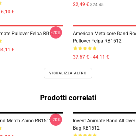
22,49 €
$24.45
16,10 €
-20%
imate Pullover Felpa RB1512
American Metalcore Band Ro
Pullover Felpa RB1512
44,11 €
37,67 € - 44,11 €
VISUALIZZA ALTRO
Prodotti correlati
-20%
and Merch Zaino RB1512
Invent Animate Band All Over 
Bag RB1512