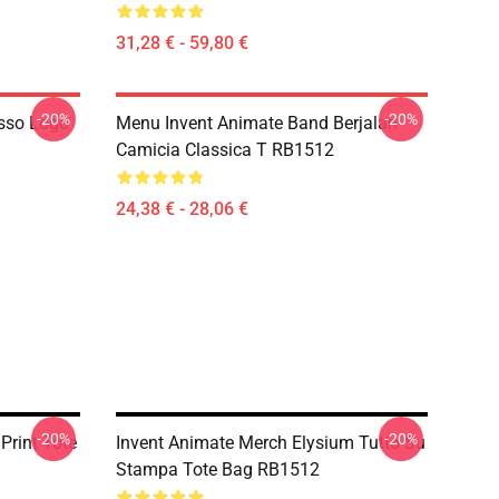
31,28 € - 59,80 €
-20%
-20%
sso Logo
Menu Invent Animate Band Berjalan
Camicia Classica T RB1512
24,38 € - 28,06 €
-20%
-20%
Print Tote
Invent Animate Merch Elysium Tutto Su
Stampa Tote Bag RB1512