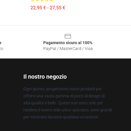
22,95 € - 27,55 €
e
Pagamento sicuro al 100%
zo
PayPal / MasterCard / Visa
Il nostro negozio
Ogni giorno, progettiamo nuovi prodotti per
offrirvi una vasta gamma di pezzi di design di
alta qualità e bello. Questi non sono solo per
rendere il vostro stile unico spiccano, sono grandi
per mostrare durante qualsiasi occasione.