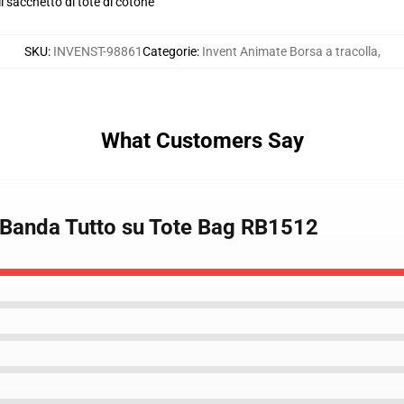
il sacchetto di tote di cotone
SKU
:
INVENST-98861
Categorie
:
Invent Animate Borsa a tracolla
,
What Customers Say
e Banda Tutto su Tote Bag RB1512