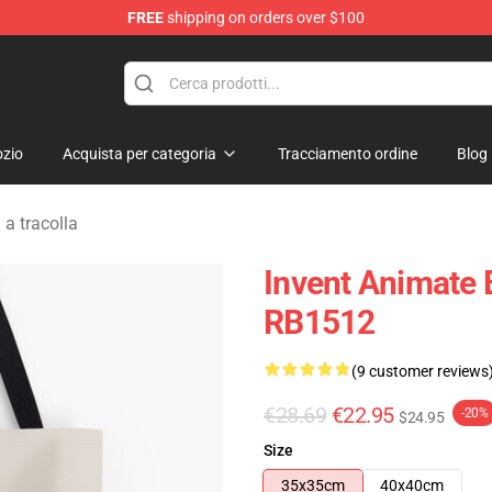
FREE
shipping on orders over $100
dise Store
zio
Acquista per categoria
Tracciamento ordine
Blog
a tracolla
Invent Animate 
RB1512
(9 customer reviews
€28.69
€22.95
-20%
$24.95
Size
35x35cm
40x40cm