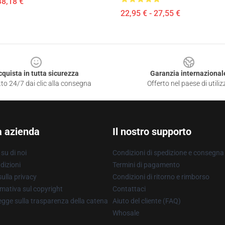
38,18 €
22,95 € - 27,55 €
cquista in tutta sicurezza
Garanzia internazional
to 24/7 dai clic alla consegna
Offerto nel paese di utiliz
a azienda
Il nostro supporto
su di noi
Condizioni di spedizione e consegna
dizioni
Termini di pagamento
ulla privacy
Condizioni di ritorno e rimborso
mativa sul copyright
Contattaci
gge sulla trasparenza della catena
Aiuto del cliente (FAQ)
Whosale