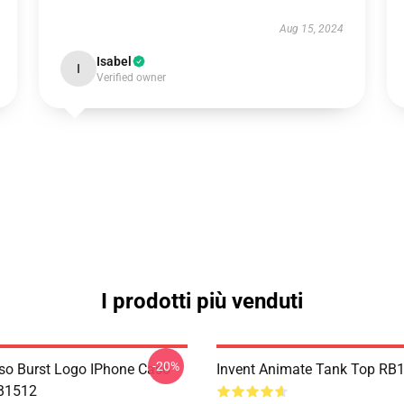
Aug 15, 2024
Isabel
I
Verified owner
I prodotti più venduti
-20%
o Burst Logo IPhone Caso
Invent Animate Tank Top RB
RB1512