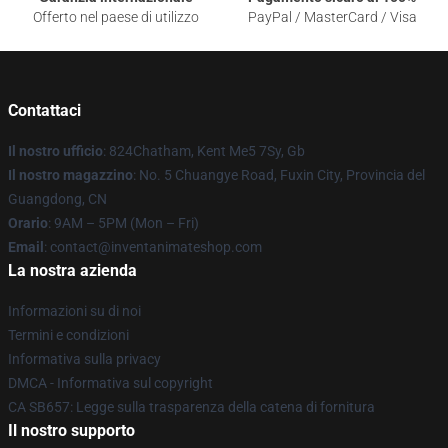
Offerto nel paese di utilizzo
PayPal / MasterCard / Visa
Contattaci
Il nostro ufficio
: 824Chatham, Kent Me5 7Sy, Gb
Il nostro magazzino
: No. 5 Chuangye Road, Fuxin City, Provincia del
Guangdong, CN
Orario
: 9AM – 5PM (Mon – Fri)
Email
: contact@inventanimateshop.com
La nostra azienda
Informazioni su di noi
Termini e condizioni
Informativa sulla privacy
DMCA - Informativa sul copyright
CA SB657: Legge sulla trasparenza della catena di fornitura
Il nostro supporto