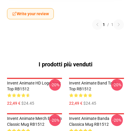
Write your review
1
/
1
I prodotti più venduti
Invent Animate HD Logo Tank
Invent Animate Band Tank
-20%
-20%
Top RB1512
Top RB1512
22,49 €
$24.45
22,49 €
$24.45
Invent Animate Merch Elysium
Invent Animate Banda
-20%
-20%
Classic Mug RB1512
Classica Mug RB1512