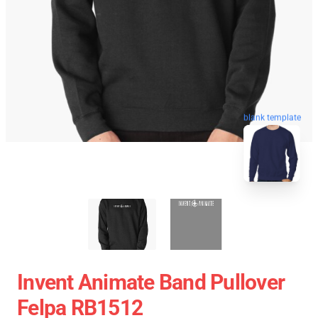
blank template
Invent Animate Band Pullover
Felpa RB1512