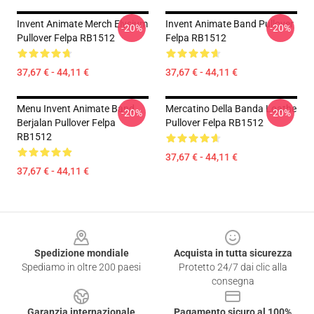
Invent Animate Merch Elysium
Invent Animate Band Pullover
-20%
-20%
Pullover Felpa RB1512
Felpa RB1512
37,67 € - 44,11 €
37,67 € - 44,11 €
Menu Invent Animate Band
Mercatino Della Banda Loathe
-20%
-20%
Berjalan Pullover Felpa
Pullover Felpa RB1512
RB1512
37,67 € - 44,11 €
37,67 € - 44,11 €
Footer
Spedizione mondiale
Acquista in tutta sicurezza
Spediamo in oltre 200 paesi
Protetto 24/7 dai clic alla
consegna
Garanzia internazionale
Pagamento sicuro al 100%