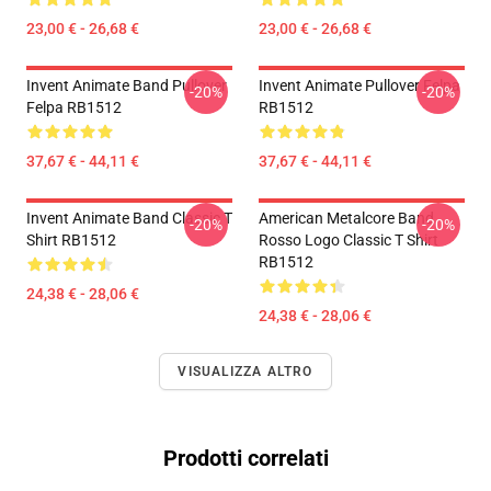
23,00 € - 26,68 €
23,00 € - 26,68 €
Invent Animate Band Pullover
Invent Animate Pullover Felpa
-20%
-20%
Felpa RB1512
RB1512
37,67 € - 44,11 €
37,67 € - 44,11 €
Invent Animate Band Classic T
American Metalcore Band
-20%
-20%
Shirt RB1512
Rosso Logo Classic T Shirt
RB1512
24,38 € - 28,06 €
24,38 € - 28,06 €
VISUALIZZA ALTRO
Prodotti correlati