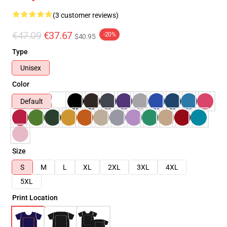
(3 customer reviews)
€47.09
€37.67
-20%
$40.95
Type
Unisex
Color
Default
Size
S
M
L
XL
2XL
3XL
4XL
5XL
Print Location