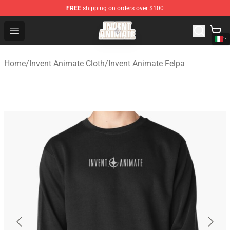
FREE
shipping on orders over $100
Invent Animate Shop - Official Invent Animate Merchandi
Open menu
Home
/
Invent Animate Cloth
/
Invent Animate Felpa