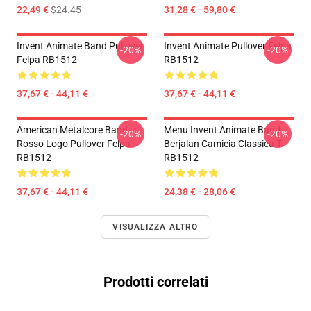
22,49 €
$24.45
31,28 € - 59,80 €
Invent Animate Band Pullover
Invent Animate Pullover Felpa
-20%
-20%
Felpa RB1512
RB1512
37,67 € - 44,11 €
37,67 € - 44,11 €
American Metalcore Band
Menu Invent Animate Band
-20%
-20%
Rosso Logo Pullover Felpa
Berjalan Camicia Classica T
RB1512
RB1512
37,67 € - 44,11 €
24,38 € - 28,06 €
VISUALIZZA ALTRO
Prodotti correlati