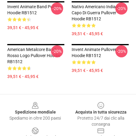
Invent Animate Band Pullover
Nativo Americano Indiano:
-20%
-20%
Hoodie RB1512
Capo Di Guerra Pullover
Hoodie RB1512
39,51 € - 45,95 €
39,51 € - 45,95 €
American Metalcore Band
Invent Animate Pullover
-20%
-20%
Rosso Logo Pullover Hoodie
Hoodie RB1512
RB1512
39,51 € - 45,95 €
39,51 € - 45,95 €
Footer
Spedizione mondiale
Acquista in tutta sicurezza
Spediamo in oltre 200 paesi
Protetto 24/7 dai clic alla
consegna