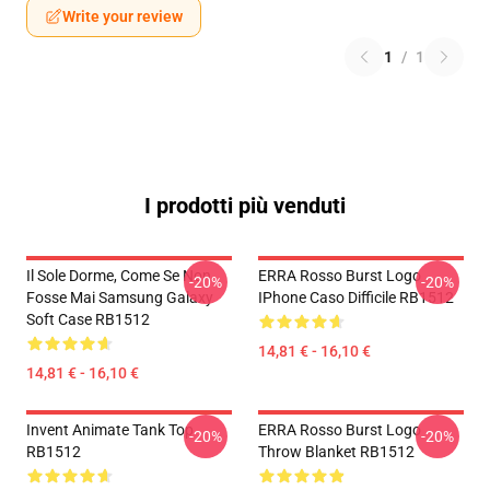
Write your review
1
/
1
I prodotti più venduti
Il Sole Dorme, Come Se Non
ERRA Rosso Burst Logo
-20%
-20%
Fosse Mai Samsung Galaxy
IPhone Caso Difficile RB1512
Soft Case RB1512
14,81 € - 16,10 €
14,81 € - 16,10 €
Invent Animate Tank Top
ERRA Rosso Burst Logo
-20%
-20%
RB1512
Throw Blanket RB1512