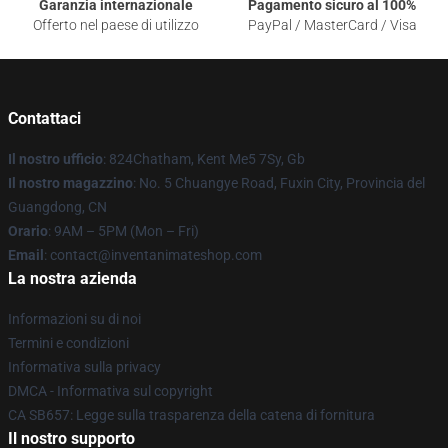
Garanzia internazionale
Pagamento sicuro al 100%
Offerto nel paese di utilizzo
PayPal / MasterCard / Visa
Contattaci
Il nostro ufficio
: 824Chatham, Kent Me5 7Sy, Gb
Il nostro magazzino
: No. 5 Chuangye Road, Fuxin City, Provincia del
Guangdong, CN
Orario
: 9AM – 5PM (Mon – Fri)
Email
: contact@inventanimateshop.com
La nostra azienda
Informazioni su di noi
Termini e condizioni
Informativa sulla privacy
DMCA - Informativa sul copyright
CA SB657: Legge sulla trasparenza della catena di fornitura
Il nostro supporto