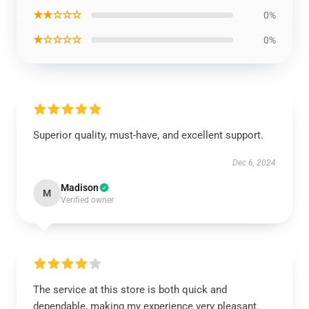
★★☆☆☆
0%
★☆☆☆☆
0%
Superior quality, must-have, and excellent support.
Dec 6, 2024
Madison
M
Verified owner
The service at this store is both quick and
dependable, making my experience very pleasant.