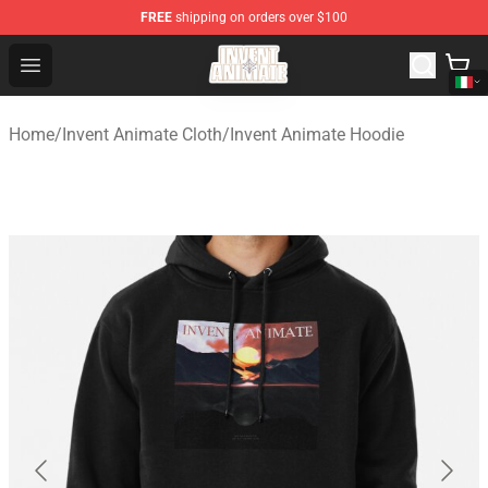
FREE
shipping on orders over $100
Invent Animate Shop - Official Invent Animate Merchandi
Open menu
Home
/
Invent Animate Cloth
/
Invent Animate Hoodie