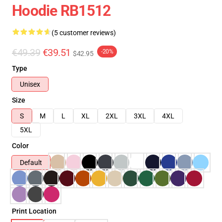
Hoodie RB1512
(5 customer reviews)
€49.39
€39.51
-20%
$42.95
Type
Unisex
Size
S
M
L
XL
2XL
3XL
4XL
5XL
Color
Default
Print Location