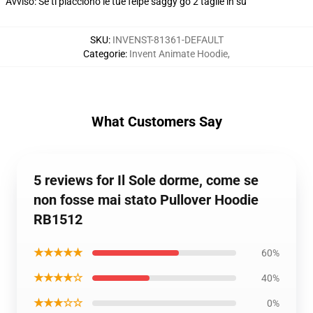
Avviso: Se ti piacciono le tue felpe saggy go 2 taglie in su
SKU
:
INVENST-81361-DEFAULT
Categorie
:
Invent Animate Hoodie
,
What Customers Say
5 reviews for Il Sole dorme, come se
non fosse mai stato Pullover Hoodie
RB1512
★★★★★
60%
★★★★☆
40%
★★★☆☆
0%