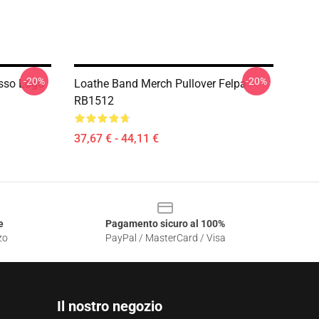
-20%
-20%
sso Logo
Loathe Band Merch Pullover Felpa
RB1512
37,67 € - 44,11 €
e
Pagamento sicuro al 100%
zo
PayPal / MasterCard / Visa
Il nostro negozio