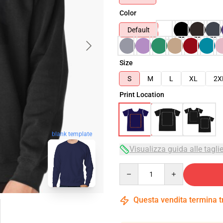
Color
Default
Size
S
M
L
XL
2X
Print Location
blank template
Visualizza guida alle tagli
Quantity
Questa vendita termina 