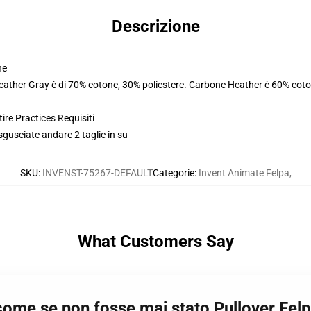
Descrizione
ne
Heather Gray è di 70% cotone, 30% poliestere. Carbone Heather è 60% coto
ire Practices Requisiti
 sgusciate andare 2 taglie in su
SKU
:
INVENST-75267-DEFAULT
Categorie
:
Invent Animate Felpa
,
What Customers Say
 come se non fosse mai stato Pullover Fe