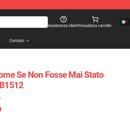
Assistenza clienti
Visualizza carrello
Contatti
Come Se Non Fosse Mai Stato
RB1512
)