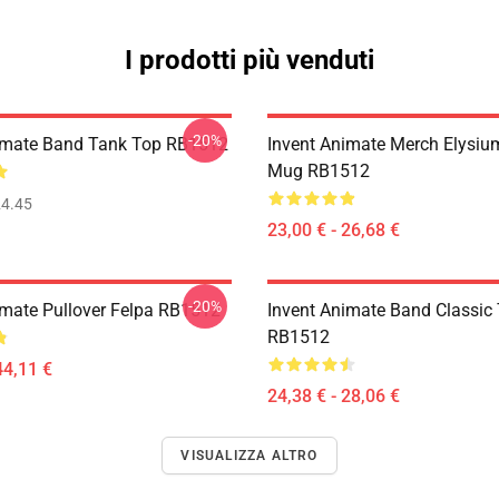
I prodotti più venduti
-20%
imate Band Tank Top RB1512
Invent Animate Merch Elysiu
Mug RB1512
4.45
23,00 € - 26,68 €
-20%
imate Pullover Felpa RB1512
Invent Animate Band Classic 
RB1512
44,11 €
24,38 € - 28,06 €
VISUALIZZA ALTRO