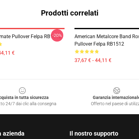
Prodotti correlati
-20%
imate Pullover Felpa RB1512
American Metalcore Band Ro
Pullover Felpa RB1512
44,11 €
37,67 € - 44,11 €
cquista in tutta sicurezza
Garanzia internazional
to 24/7 dai clic alla consegna
Offerto nel paese di utiliz
a azienda
Il nostro supporto