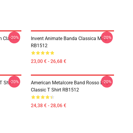
-20%
-20%
m Classic
Invent Animate Banda Classica Mug
RB1512
23,00 € - 26,68 €
-20%
-20%
T Shirt
American Metalcore Band Rosso Logo
Classic T Shirt RB1512
24,38 € - 28,06 €