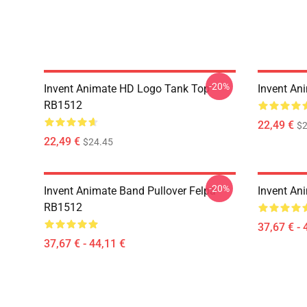
-20%
Invent Animate HD Logo Tank Top
Invent An
RB1512
22,49 €
$2
22,49 €
$24.45
-20%
Invent Animate Band Pullover Felpa
Invent An
RB1512
37,67 € - 
37,67 € - 44,11 €