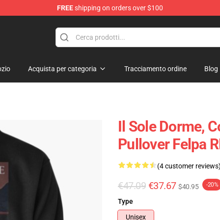
FREE
shipping on orders over $100
dise Store
zio
Acquista per categoria
Tracciamento ordine
Blog
Il Sole Dorme, 
Pullover Felpa 
(4 customer reviews
€47.09
€37.67
-20%
$40.95
Type
Unisex