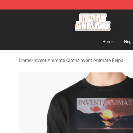
Invent Animate Shop - Official Invent Animate Merchan
Home
Nego
Home
/
Invent Animate Cloth
/
Invent Animate Felpa