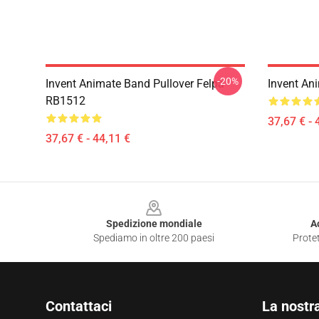
-20%
Invent Animate Band Pullover Felpa
Invent An
RB1512
37,67 € - 
37,67 € - 44,11 €
Footer
Spedizione mondiale
A
Spediamo in oltre 200 paesi
Protet
Contattaci
La nostr