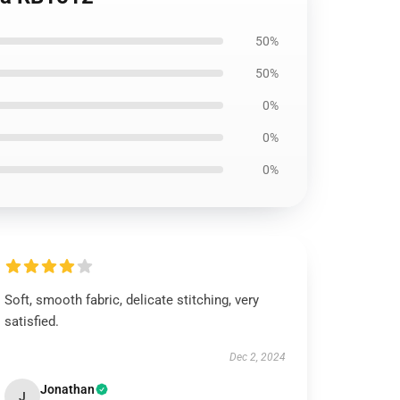
50%
50%
0%
0%
0%
Soft, smooth fabric, delicate stitching, very
satisfied.
Dec 2, 2024
Jonathan
J