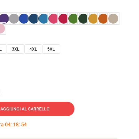
L
3XL
4XL
5XL
e
AGGIUNGI AL CARRELLO
tra
04
:
18
:
53