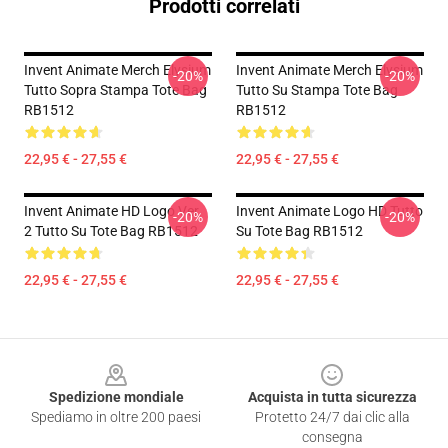
Prodotti correlati
Invent Animate Merch Elysium
Invent Animate Merch Elysium
-20%
-20%
Tutto Sopra Stampa Tote Bag
Tutto Su Stampa Tote Bag
RB1512
RB1512
22,95 € - 27,55 €
22,95 € - 27,55 €
Invent Animate HD Logo Ver.
Invent Animate Logo HD Tutto
-20%
-20%
2 Tutto Su Tote Bag RB1512
Su Tote Bag RB1512
22,95 € - 27,55 €
22,95 € - 27,55 €
Footer
Spedizione mondiale
Acquista in tutta sicurezza
Spediamo in oltre 200 paesi
Protetto 24/7 dai clic alla
consegna