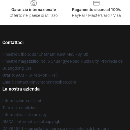
Garanzia internazionale
Pagamento sicuro al 100%
Offerto nel paese di utilizzo
PayPal / MasterCard / Visa
Contattaci
Il nostro ufficio
: 824Chatham, Kent Me5 7Sy, Gb
Il nostro magazzino
: No. 5 Chuangye Road, Fuxin City, Provincia del
Guangdong, CN
Orario
: 9AM – 5PM (Mon – Fri)
Email
: contact@inventanimateshop.com
La nostra azienda
Informazioni su di noi
Termini e condizioni
Informativa sulla privacy
DMCA - Informativa sul copyright
CA SB657: Legge sulla trasparenza della catena di fornitura