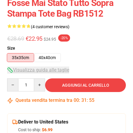
Fosse Mai Stato Tutto Sopra
Stampa Tote Bag RB1512
(4 customer reviews)
€28.69
€22.95
-20%
$24.95
Size
35x35cm
40x40cm
Visualizza guida alle taglie
Quantity
AGGIUNGI AL CARRELLO
Questa vendita termina tra
00
:
31
:
54
Deliver to United States
Cost to ship:
$6.99