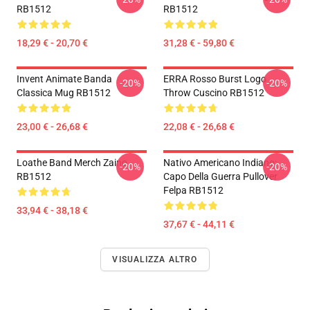
RB1512
RB1512
18,29 € - 20,70 €
31,28 € - 59,80 €
Invent Animate Banda
ERRA Rosso Burst Logo
-20%
-20%
Classica Mug RB1512
Throw Cuscino RB1512
23,00 € - 26,68 €
22,08 € - 26,68 €
Loathe Band Merch Zaino
Nativo Americano Indiano:
-20%
-20%
RB1512
Capo Della Guerra Pullover
Felpa RB1512
33,94 € - 38,18 €
37,67 € - 44,11 €
VISUALIZZA ALTRO