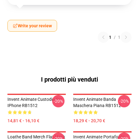
Write your review
1
/
1
I prodotti più venduti
Invent Animate Custodia Per
Invent Animate Banda
-20%
-20%
IPhone RB1512
Maschera Piana RB1512
14,81 € - 16,10 €
18,29 € - 20,70 €
Loathe Band Merch Flat Mask
Invent Animate Portafoglio
-20%
-20%